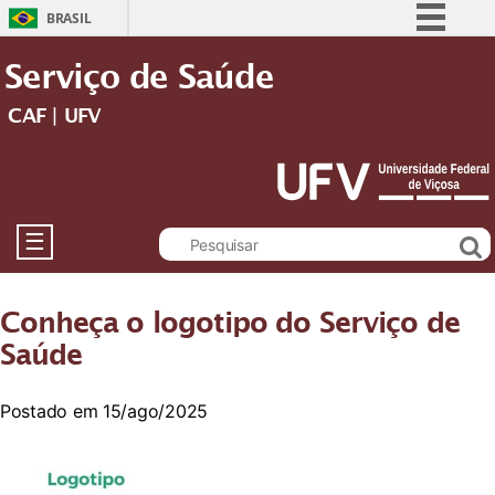
BRASIL
Simplifique!
Serviço de Saúde
Comunica BR
CAF | UFV
Participe
Acesso à informação
Legislação
Canais
☰
Conheça o logotipo do Serviço de
Saúde
Postado em 15/ago/2025