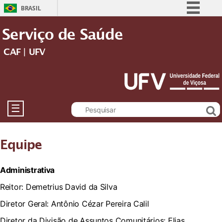
BRASIL
Simplifique!
Serviço de Saúde
Comunica BR
CAF | UFV
Participe
Acesso à informação
Legislação
Canais
☰
Equipe
Administrativa
Reitor: Demetrius David da Silva
Diretor Geral: Antônio Cézar Pereira Calil
Diretor da Divisão de Assuntos Comunitários: Elias