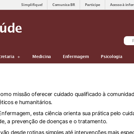
Simplifique!
Comunica BR
Participe
Acesso à info
aúde
cretaria
Medicina
Enfermagem
Psicologia
mo missão oferecer cuidado qualificado à comunidade
éticos e humanitários.
fermagem, esta ciência orienta sua prática pelo cuid
e, a prevenção de doenças e o tratamento.
ão desde rotinas simples até intervenções mais espec