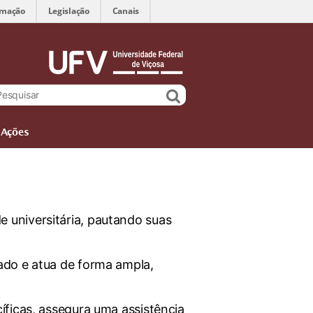
rmação
Legislação
Canais
Ações
 universitária, pautando suas
ado e atua de forma ampla,
íficas, assegura uma assistência